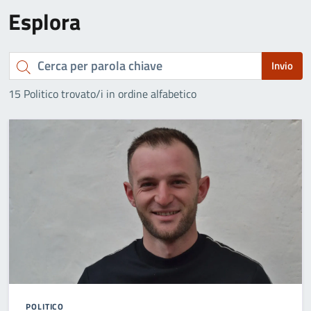
Esplora
Cerca
Invio
per
15 Politico trovato/i in ordine alfabetico
parola
chiave
POLITICO