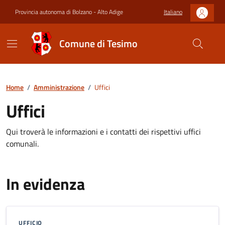
Provincia autonoma di Bolzano - Alto Adige
Italiano
Comune di Tesimo
Home
/
Amministrazione
/
Uffici
Uffici
Qui troverà le informazioni e i contatti dei rispettivi uffici
comunali.
In evidenza
UFFICIO